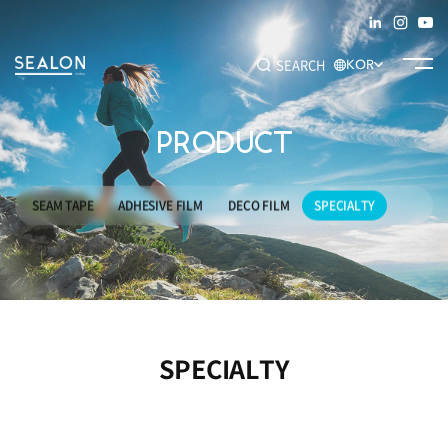
SEARCH
KOR
PRODUCT
추천 키워드
#SEAM TAPE
#ADHESIVE FILM
#DECO FILM
#SPECIALTY
SEAM TAPE
ADHESIVE FILM
DECO FILM
SPECIALTY
SPECIALTY